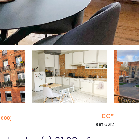
CC*
1000)
Réf
G212