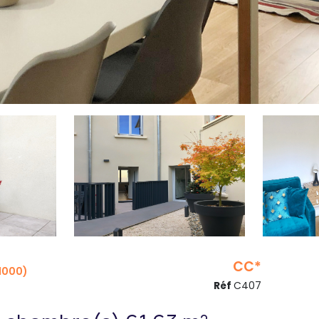
CC*
1000)
Réf
C407