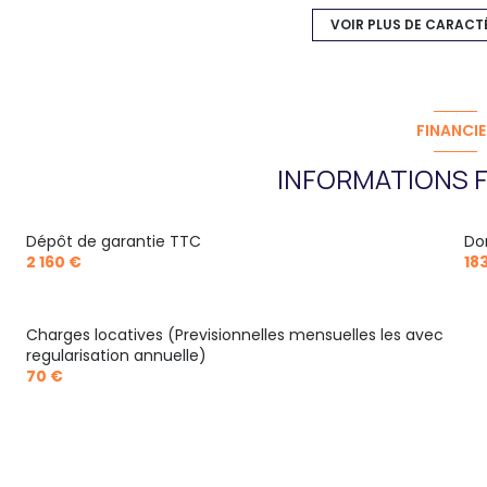
ascenseur
VOIR PLUS DE CARACT
terrasse
interphone
FINANCIE
INFORMATIONS F
accès handicapé
Dépôt de garantie TTC
Do
2 160 €
18
Charges locatives (Previsionnelles mensuelles les avec
regularisation annuelle)
70 €