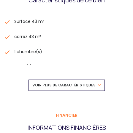
Caractéristiques de ce bien
Surface 43 m²
carrez 43 m²
1 chambre(s)
1 salle(s) d'eau
construit en 1900
VOIR PLUS DE CARACTÉRISTIQUES
cuisine américaine (semi-équipée)
Chauffage individuel : chaudière (gaz de ville)
FINANCIER
INFORMATIONS FINANCIÈRES
exposition Ouest