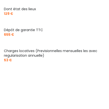
2ème étage
Dont état des lieux
129 €
4 étage(s)
Dépôt de garantie TTC
ascenseur
655 €
interphone
Charges locatives (Previsionnelles mensuelles les avec
regularisation annuelle)
quartier Hyper Centre, Saint-Georges
53 €