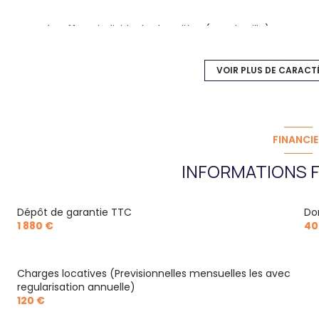
Chauffage individuel : chaudière (gaz de ville)
2 niveau(x)
VOIR PLUS DE CARACT
4 étage(s)
vue dégagée
FINANCIE
INFORMATIONS F
balcon
interphone
Dépôt de garantie TTC
Do
1 880 €
40
accès handicapé
Charges locatives (Previsionnelles mensuelles les avec
regularisation annuelle)
120 €