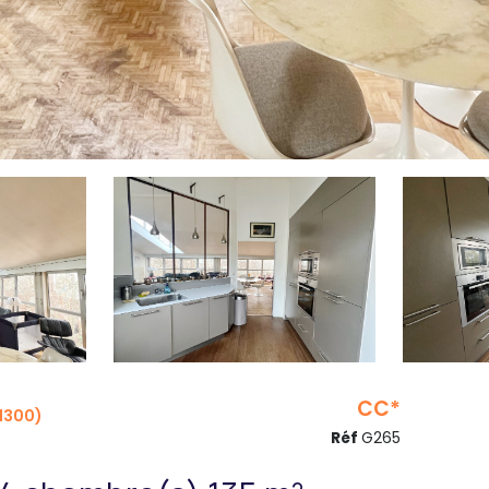
CC*
1300)
Réf
G265