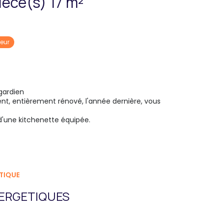
Appartement 1 pièce(s) 17 m²
eur
gardien
t, entièrement rénové, l'année dernière, vous
 d'une kitchenette équipée.
TIQUE
ERGETIQUES