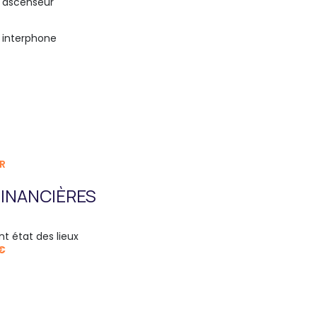
ascenseur
interphone
R
INANCIÈRES
nt état des lieux
 €