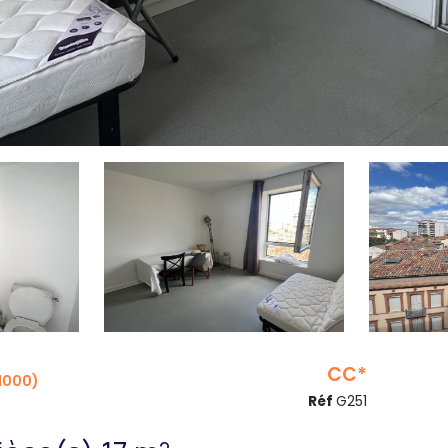
CC*
1000)
Réf
G251