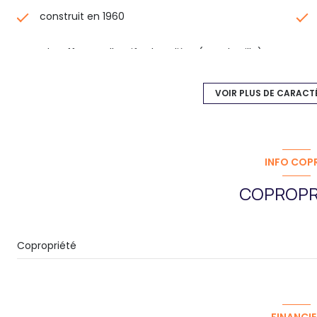
construit en 1960
Chauffage collectif : chaudière (gaz de ville)
11 étage(s)
VOIR PLUS DE CARACT
vue vue imprenable
INFO COP
interphone
COPROPR
Copropriété