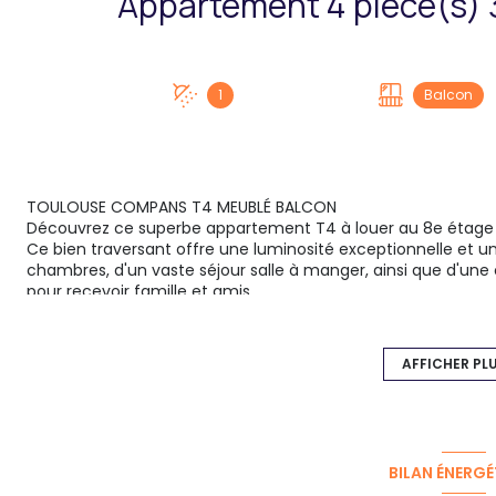
1
Balcon
TOULOUSE COMPANS T4 MEUBLÉ BALCON
Découvrez ce superbe appartement T4 à louer au 8e étage 
Ce bien traversant offre une luminosité exceptionnelle et une
chambres, d'un vaste séjour salle à manger, ainsi que d'une
pour recevoir famille et amis.
L'appartement dispose de deux balcons pour profiter pleineme
le chauffage, pour un confort optimal au quotidien. Un cadre
commodités et des transports.
AFFICHER PL
Ne manquez pas cette opportunité rare !
BILAN ÉNERGÉ