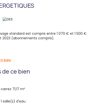
ERGETIQUES
age standard est compris entre 1 070 € et 1 500 € .
 et 2023 (abonnements compris).
E BIEN
 de ce bien
carrez 71,17 m²
1 salle(s) d'eau