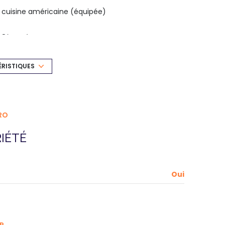
cuisine américaine (équipée)
8ème étage
ascenseur
ÉRISTIQUES
balcon
quartier Compans / Arnaud Bernard , Hyper
RO
Centre
IÉTÉ
Oui