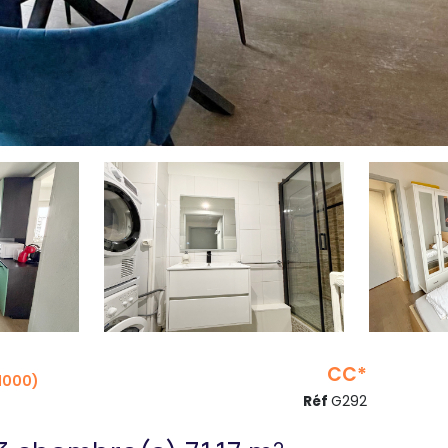
CC*
1000)
Réf
G292