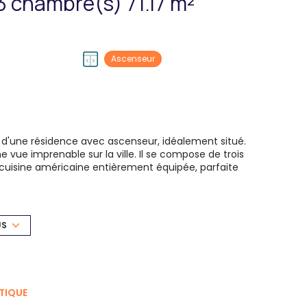
Appartement 4 pièce(s) 3 chambre(s) 71.17 m²
Ascenseur
d'une résidence avec ascenseur, idéalement situé.
 vue imprenable sur la ville. Il se compose de trois
 cuisine américaine entièrement équipée, parfaite
nt de la vue. Les charges incluent l'eau froide et
 de vie agréable et pratique, à proximité des
US
TIQUE