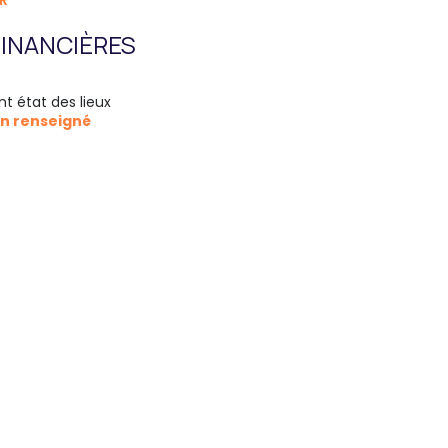
R
INANCIÈRES
nt état des lieux
n renseigné