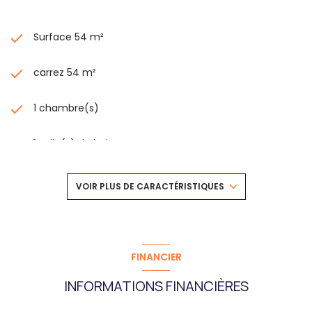
Surface 54 m²
carrez 54 m²
1 chambre(s)
1 salle(s) de bain
construit en 2100
VOIR PLUS DE CARACTÉRISTIQUES
cuisine séparée
Chauffage collectif : chaudière (gaz de ville)
FINANCIER
INFORMATIONS FINANCIÈRES
exposition Ouest