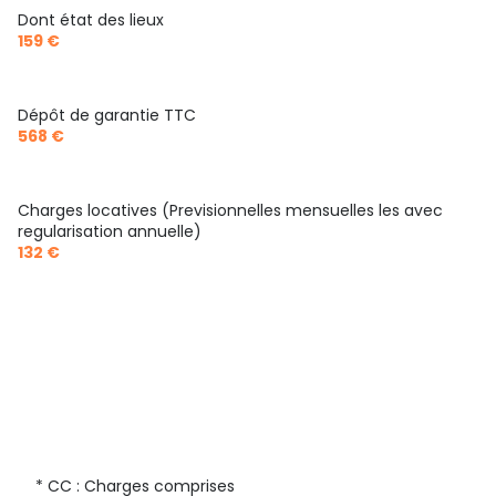
3 étage(s)
Dont état des lieux
159 €
ascenseur
Dépôt de garantie TTC
vue jardin
568 €
terrasse
Charges locatives (Previsionnelles mensuelles les avec
regularisation annuelle)
interphone
132 €
accès handicapé
* CC : Charges comprises