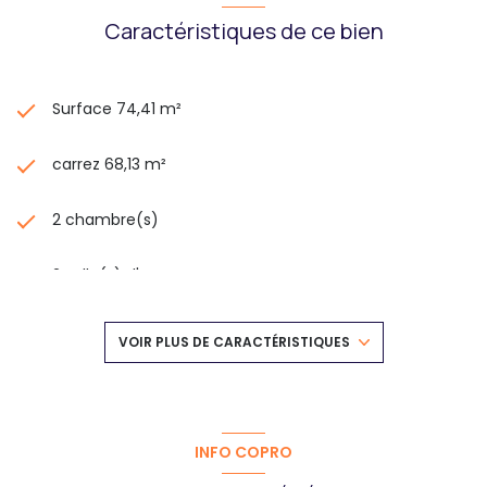
Caractéristiques de ce bien
Surface 74,41 m²
carrez 68,13 m²
2 chambre(s)
2 salle(s) d'eau
construit en 2024
VOIR PLUS DE CARACTÉRISTIQUES
cuisine séparée (équipée)
Chauffage individuel : chaudière (gaz de ville)
INFO COPRO