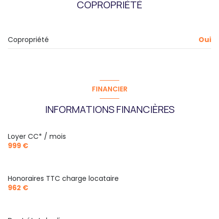
COPROPRIÉTÉ
exposition Sud-Ouest
2 niveau(x)
Copropriété
Oui
3ème étage
3 étage(s)
FINANCIER
ascenseur
INFORMATIONS FINANCIÈRES
vue jardin
Loyer CC* / mois
999 €
terrasse
Honoraires TTC charge locataire
visiophone
962 €
interphone