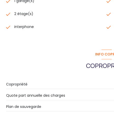
1 garage(s)
2 étage(s)
interphone
INFO COP
COPROPR
Copropriété
Quote part annuelle des charges
Plan de sauvegarde