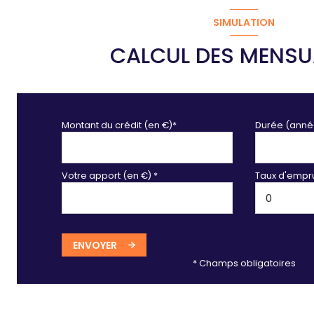
SIMULATION
CALCUL DES MENSU
Montant du crédit (en €)*
Durée (anné
Votre apport (en €) *
Taux d'empru
ENVOYER
* Champs obligatoires