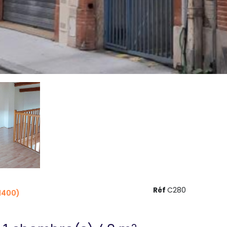
Réf
C280
1400)