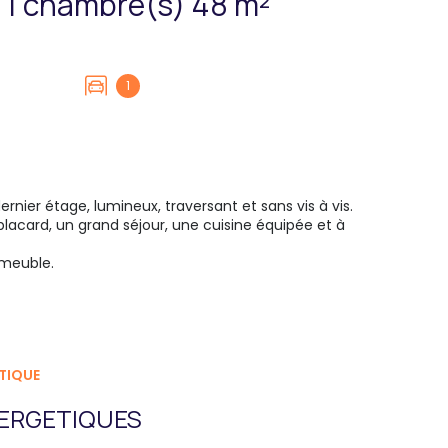
Appartement 2 pièce(s) 1 chambre(s) 48 m²
1
ier étage, lumineux, traversant et sans vis à vis.
acard, un grand séjour, une cuisine équipée et à
mmeuble.
TIQUE
ERGETIQUES