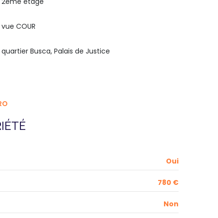
2ème étage
vue COUR
quartier Busca, Palais de Justice
RO
IÉTÉ
Oui
780 €
Non