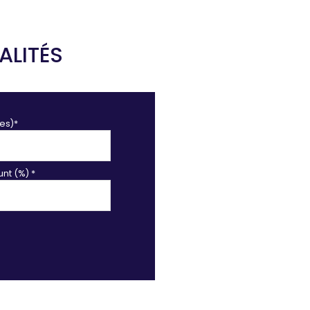
ALITÉS
es)*
nt (%) *