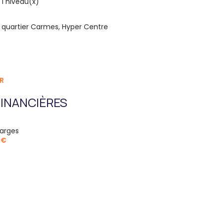
1 niveau(x)
quartier Carmes, Hyper Centre
R
INANCIÈRES
arges
 €