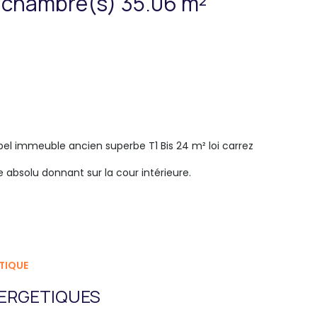
Appartement 2 pièce(s) 1 chambre(s) 35.06 m²
el immeuble ancien superbe T1 Bis 24 m² loi carrez
bsolu donnant sur la cour intérieure.
TIQUE
ERGETIQUES