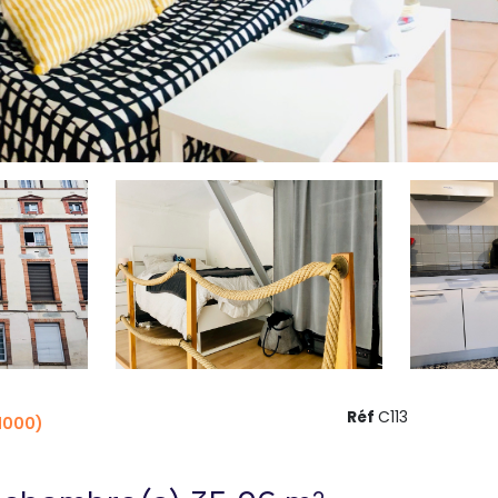
Réf
C113
1000)