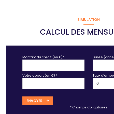
SIMULATION
CALCUL DES MENSU
Montant du crédit (en €)*
Durée (anné
Votre apport (en €) *
Taux d'empru
ENVOYER
* Champs obligatoires