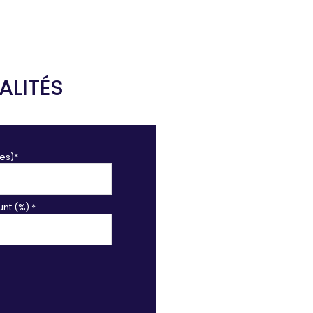
ALITÉS
es)*
nt (%) *