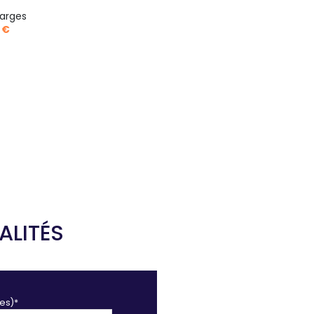
arges
 €
ALITÉS
es)*