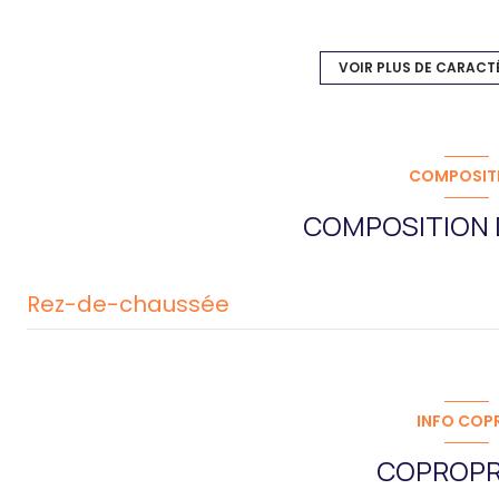
Chauffage individuel : radiateur (electrique)
1 niveau(x)
VOIR PLUS DE CARACT
vue Rue
quartier Chalets
COMPOSIT
COMPOSITION D
Rez-de-chaussée
salon/sejour
INFO COP
COPROPR