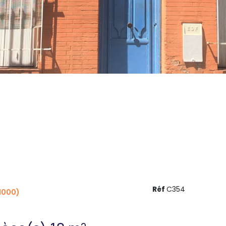
Réf
C354
1000)