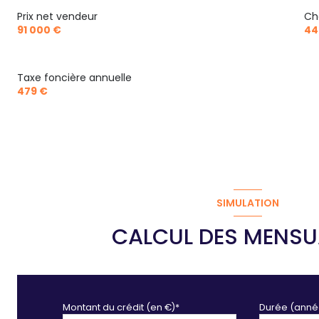
Prix net vendeur
Ch
91 000 €
44
Taxe foncière annuelle
479 €
SIMULATION
CALCUL DES MENSU
Montant du crédit (en €)*
Durée (anné