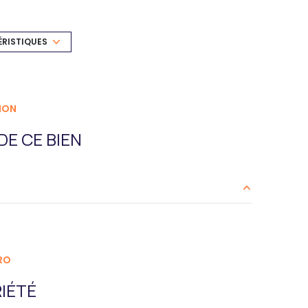
exposition Sud
1 étage(s)
ÉRISTIQUES
interphone
ION
E CE BIEN
16 m²
RO
IÉTÉ