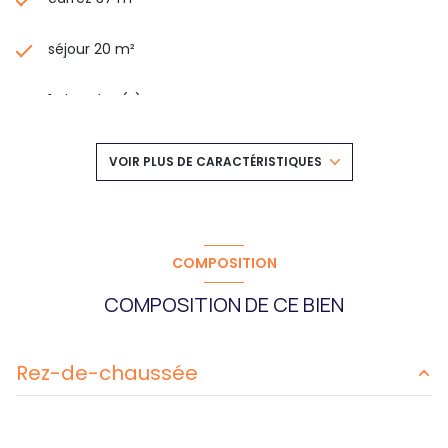
séjour 20 m²
1 chambre(s)
1 salle(s) de bain
VOIR PLUS DE CARACTÉRISTIQUES
construit en 1900
kitchenette (semi-équipée)
COMPOSITION
COMPOSITION DE CE BIEN
Chauffage individuel : radiateur (electrique)
exposition Est
Rez-de-chaussée
2 niveau(x)
salon/sejour
20 m²