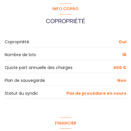
4 étage(s)
INFO COPRO
vue CANAL
COPROPRIÉTÉ
interphone
Copropriété
Oui
quartier Hyper Centre, Saint-Aubin
Nombre de lots
16
Quote part annuelle des charges
400 €
Plan de sauvegarde
Non
Statut du syndic
Pas de procédure en cours
FINANCIER