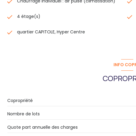
Chauffage individuel : air pulsé (climatisation)
4 étage(s)
quartier CAPITOLE, Hyper Centre
INFO COP
COPROPR
Copropriété
Nombre de lots
Quote part annuelle des charges