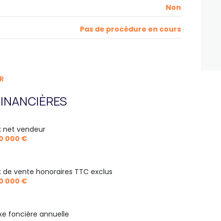
Non
Pas de procédure en cours
R
INANCIÈRES
ix net vendeur
0 000 €
ix de vente honoraires TTC exclus
0 000 €
xe foncière annuelle