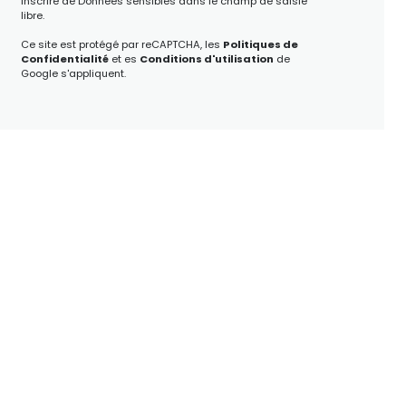
inscrire de Données sensibles dans le champ de saisie
libre.
Ce site est protégé par reCAPTCHA, les
Politiques de
Confidentialité
et es
Conditions d'utilisation
de
Google s'appliquent.