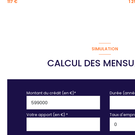
117 €
1 
SIMULATION
CALCUL DES MENSU
Montant du crédit (en €)*
Durée (anné
Votre apport (en €) *
Taux d'empru