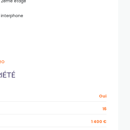
2ème étage
interphone
RO
IÉTÉ
Oui
16
1 400 €