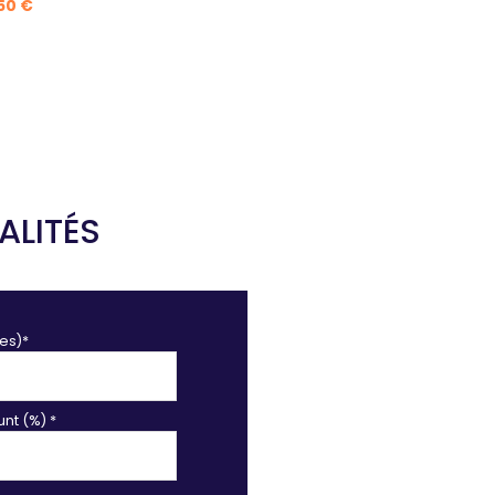
250 €
ALITÉS
es)*
nt (%) *