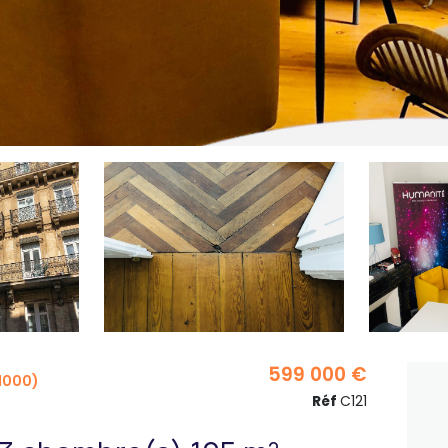
599 000 €
1000)
Réf
C121