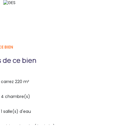
E BIEN
 de ce bien
carrez 220 m²
4 chambre(s)
1 salle(s) d'eau
cuisine séparée (équipée)