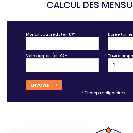
CALCUL DES MENSU
Montant du crédit (en €)*
Durée (anné
Votre apport (en €) *
Taux d'empru
ENVOYER
* Champs obligatoires