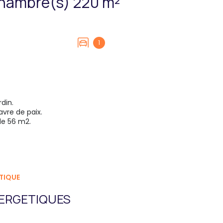
Maison 6 pièce(s) 4 chambre(s) 220 m²
1
S
din.
vre de paix.
de 56 m2.
TIQUE
ERGETIQUES