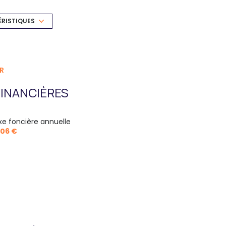
1 garage(s)
ÉRISTIQUES
2 niveau(x)
piscinable
R
INANCIÈRES
xe foncière annuelle
706 €