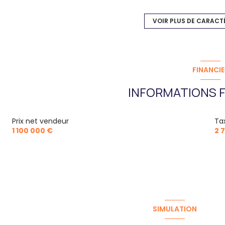
Chauffage individuel : autre (gaz)
VOIR PLUS DE CARACT
exposition Sud-Est
terrasse
FINANCIE
INFORMATIONS F
quartier Chalets
Prix net vendeur
Ta
1 100 000 €
2 
SIMULATION