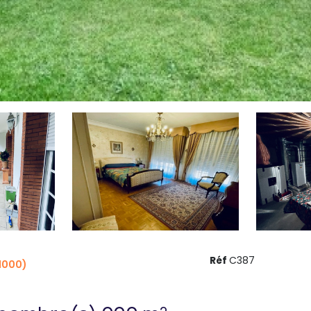
Réf
C387
1000)