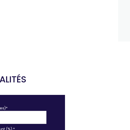
ALITÉS
es)*
nt (%) *