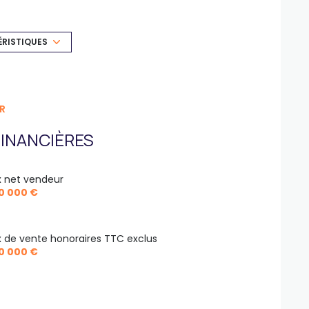
Chauffage individuel : autre (gaz)
1 parking(s)
ÉRISTIQUES
terrasse
piscinable
R
INANCIÈRES
ix net vendeur
0 000 €
ix de vente honoraires TTC exclus
0 000 €