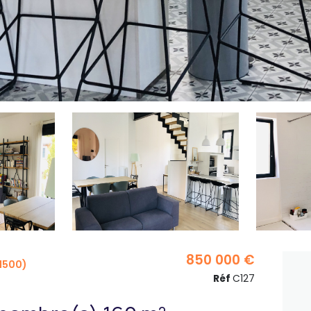
850 000 €
1500)
Réf
C127