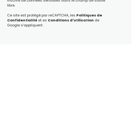
inscrire de Données sensibles dans le champ de saisie
libre.
Ce site est protégé par reCAPTCHA, les
Politiques de
Confidentialité
et es
Conditions d'utilisation
de
Google s'appliquent.