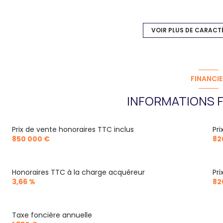
cuisine américaine (équipée)
1 garage(s)
VOIR PLUS DE CARACT
3 niveau(x)
arboré
FINANCIE
INFORMATIONS F
quartier Côte Pavée
Prix de vente honoraires TTC inclus
Pr
850 000 €
82
Honoraires TTC à la charge acquéreur
Pr
3,66 %
82
Taxe foncière annuelle