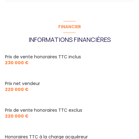
2 niveau(x)
chambre
m²
cuisine
m²
chambre
m²
vue Jardin
salon/sejour
m²
FINANCIER
salle d'eau
m²
buanderie
m²
terrasse
INFORMATIONS FINANCIÈRES
terrasse
20 m²
interphone
Prix de vente honoraires TTC inclus
230 000 €
Prix net vendeur
220 000 €
Prix de vente honoraires TTC exclus
220 000 €
Honoraires TTC à la charge acquéreur