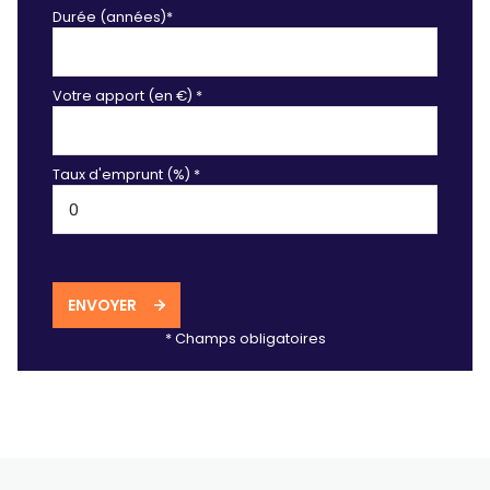
Durée (années)*
Votre apport (en €) *
Taux d'emprunt (%) *
ENVOYER
* Champs obligatoires