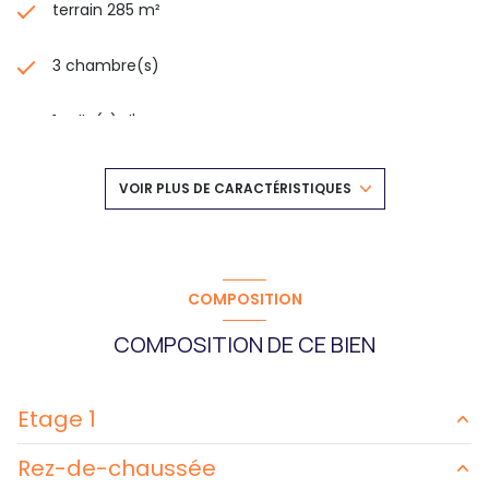
terrain 285 m²
3 chambre(s)
1 salle(s) d'eau
construit en 1975
VOIR PLUS DE CARACTÉRISTIQUES
cuisine américaine (équipée)
Chauffage individuel : radiateur (gaz)
COMPOSITION
COMPOSITION DE CE BIEN
1 garage(s)
exposition Sud-Ouest
Etage 1
2 côté(s) mitoyen(s)
Rez-de-chaussée
chambre
m²