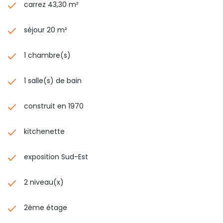
carrez 43,30 m²
séjour 20 m²
1 chambre(s)
1 salle(s) de bain
construit en 1970
kitchenette
exposition Sud-Est
2 niveau(x)
2ème étage